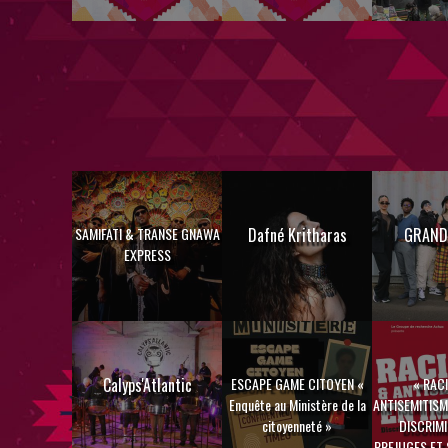
SAMIFATI & TRANSE GNAWA
Dafné Kritharas
GRAND
EXPRESS
Calyps'Atlantic
ESCAPE GAME CITOYEN «
« RAC
Enquête au Ministère de la
ANTISEMITISME
citoyenneté »
DISCRIMI
PREJUGES ET