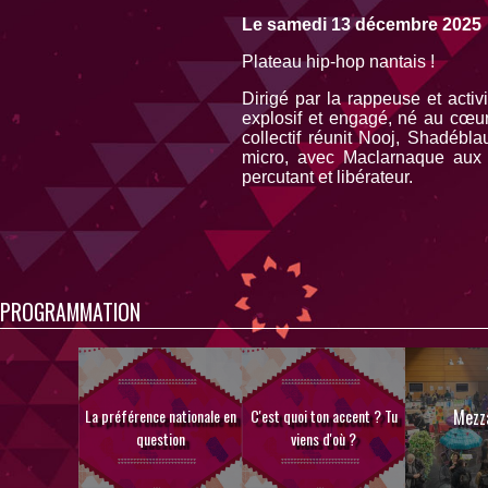
Le samedi 13 décembre 2025
Plateau hip-hop nantais !
Dirigé par la rappeuse et acti
explosif et engagé, né au cœu
collectif réunit Nooj, Shadéb
micro, avec Maclarnaque aux p
percutant et libérateur.
PROGRAMMATION
La préférence nationale en
C'est quoi ton accent ? Tu
Mezz
question
viens d'où ?