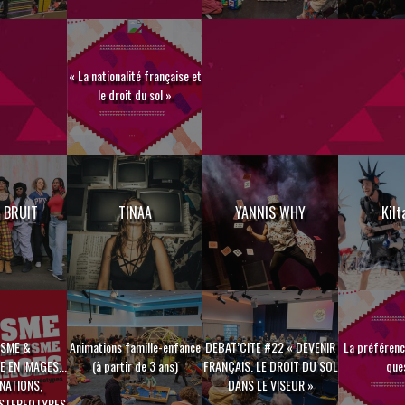
« La nationalité française et
le droit du sol »
 BRUIT
TINAA
YANNIS WHY
Kilt
ISME &
Animations famille-enfance
DEBAT’CITE #22 « DEVENIR
La préférenc
 EN IMAGES...
(à partir de 3 ans)
FRANÇAIS. LE DROIT DU SOL
que
NATIONS,
DANS LE VISEUR »
 STEREOTYPES