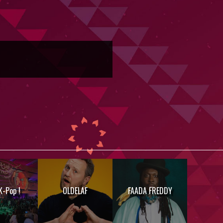
K-Pop !
OLDELAF
FAADA FREDDY