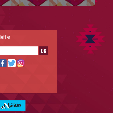
letter
OK