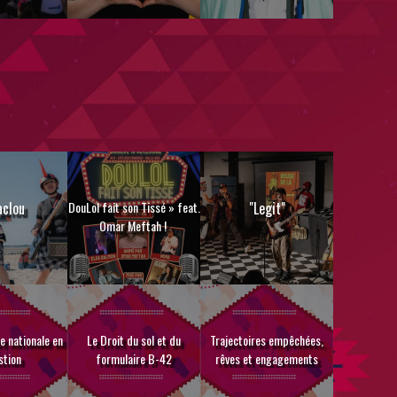
aclou
DouLol fait son Tissé » feat.
"Legit"
Omar Meftah !
e nationale en
Le Droit du sol et du
Trajectoires empêchées,
stion
formulaire B-42
rêves et engagements