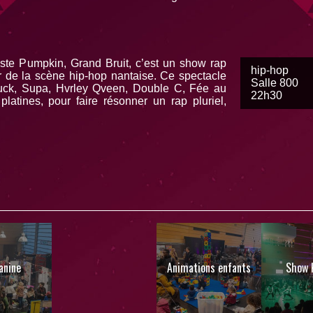
viste Pumpkin, Grand Bruit, c’est un show rap
hip-hop
r de la scène hip-hop nantaise. Ce spectacle
Salle 800
lauck, Supa, Hvrley Qveen, Double C, Fée au
22h30
latines, pour faire résonner un rap pluriel,
anine
Animations enfants
Show 