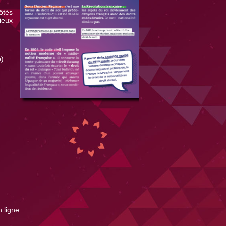
ôtés
ieux
p)
n ligne