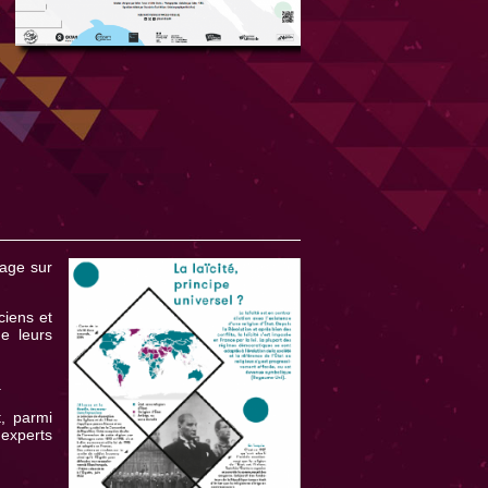
rage sur
ciens et
de leurs
.
t, parmi
 experts