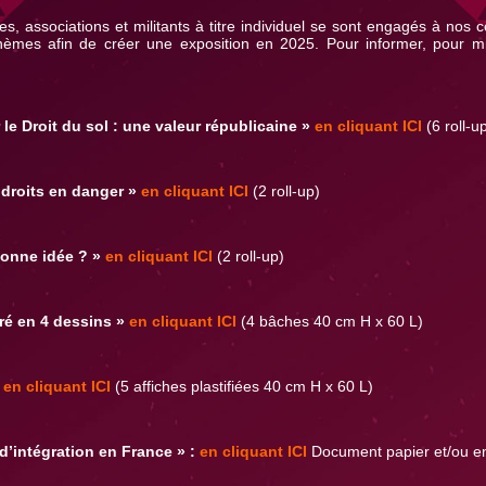
es, associations et militants à titre individuel se sont engagés à nos c
hèmes afin de créer une exposition en 2025. Pour informer, pour m
 le Droit du sol : une valeur républicaine »
en cliquant ICI
(6 roll-u
 droits en danger »
en cliquant ICI
(2 roll-up)
 bonne idée ? »
en cliquant ICI
(2 roll-up)
ré en 4 dessins »
en cliquant ICI
(4 bâches 40 cm H x 60 L)
en cliquant ICI
(5 affiches plastifiées 40 cm H x 60 L)
d’intégration en France » :
en cliquant ICI
Document papier et/ou e