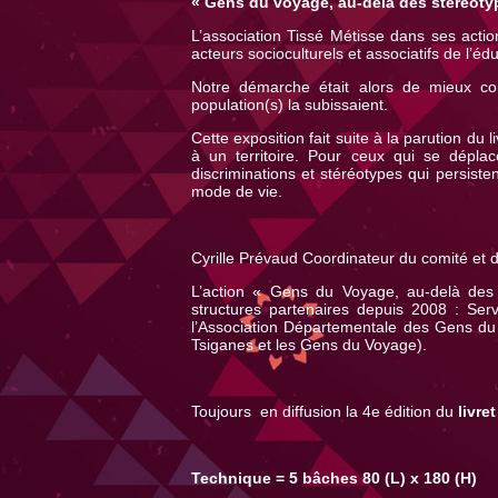
« Gens du voyage, au-delà des stéréoty
L’association Tissé Métisse dans ses action
acteurs socioculturels et associatifs de l’éd
Notre démarche était alors de mieux comp
population(s) la subissaient.
Cette exposition fait suite à la parution 
à un territoire. Pour ceux qui se déplac
discriminations et stéréotypes qui persis
mode de vie.
Cyrille Prévaud Coordinateur du comité et d
L’action « Gens du Voyage, au-delà des 
structures partenaires depuis 2008 : Ser
l’Association Départementale des Gens du 
Tsiganes et les Gens du Voyage).
Toujours en diffusion la 4e édition du
livre
Technique = 5 bâches 80 (L) x 180 (H)