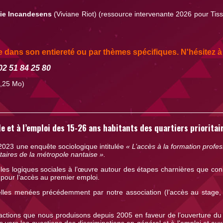
ie Incandesens
(Viviane Riot) (ressource intervenante 2026 pour Tis
e dans son entiereté ou par thèmes spécifiques. N'hésitez à
02 51 84 25 80
,25 Mo)
e et à l’emploi des 15-26 ans habitants des quartiers prioritai
 2023 une enquête sociologique intitulée
« L’accès à la formation profes
taires de la métropole nantaise ».
 les logiques sociales à l’œuvre autour des étapes charnières que const
t pour l’accès au premier emploi.
 celles menées précédemment par notre association (l’accès au stage,
 actions que nous produisons depuis 2005 en faveur de l’ouverture du
s vers les questions des discriminations en général et à l’emploi et aux 