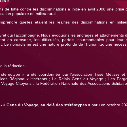
pes »
s de lutte contre les discriminations a initié en avril 2008 une prise
ucation populaire en milieu rural.
rendre quelles étaient les réalités des discriminations en milieu 
du livret qui l'accompagne. Nous évoquons les ancrages et attachements
ent en caravane, les difficultés, parfois insurmontables pour leur 
tent. Le nomadisme est une nature profonde de l’humanité, une néces
e la rédaction.
stéréotype » a été coordonnée par l’association Tissé Métisse et
vices Régionaux Itinérants ; Le Relais Gens du Voyage ; Les Forges
Voyage Citoyens ; la Fédération Nationale des Associations Solidaire
t - « Gens du Voyage, au delà des stéréotypes »
paru en octobre 20