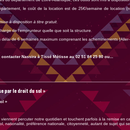
département, le coût de la location est de 25€/semaine de location (n
mise à disposition à titre gratuit
.
 charge de l’emprunteur quelle que soit la structure.
un délai de 6 semaines maximum comprenant les acheminements (Aller-
ontacter Nassira à Tissé Métisse au 02 51 84 25 80 ou...
e par le droit du sol »
ol »
viennent percuter notre quotidien et touchent parfois à la remise en c
l, nationalité, préférence nationale, citoyenneté, autant de sujet qui s